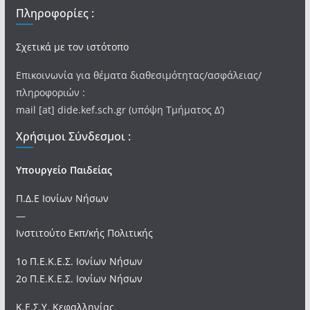
Πληροφορίες :
Σχετικά με τον ιστότοπο
Επικοινωνία για θέματα διαθεσιμότητας/ασφάλειας/
πληροφοριών :
mail [at] dide.kef.sch.gr (υπόψη Τμήματος Δ’)
Χρήσιμοι Σύνδεσμοι :
Υπουργείο Παιδείας
Π.Δ.Ε Ιονίων Νήσων
—
Ινστιτούτο Εκπ/κής Πολιτικής
1ο Π.Ε.Κ.Ε.Σ. Ιονίων Νήσων
2ο Π.Ε.Κ.Ε.Σ. Ιονίων Νήσων
Κ.Ε.Σ.Υ. Κεφαλληνίας