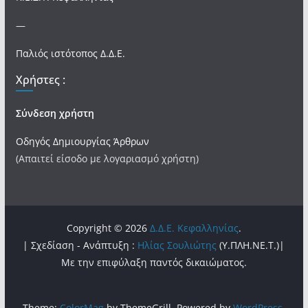
—
Παλιός ιστότοπος Δ.Δ.Ε.
Χρήστες :
Σύνδεση χρήστη
Οδηγός Δημιουργίας Άρθρων
(Απαιτεί είσοδο με λογαριασμό χρήστη)
Copyright © 2026
Δ.Δ.Ε. Κεφαλληνίας
.
| Σχεδίαση - Ανάπτυξη :
Ηλίας Σουλιώτης
(Υ.ΠΛΗ.ΝΕ.Τ.)|
Με την επιφύλαξη παντός δικαιώματος.
Theme:
ColorMag
by ThemeGrill. Powered by
WordPress
.