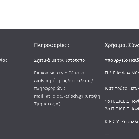
Πληροφορίες :
Χρήσιμοι Σύνδ
νίας
Σχετικά με τον ιστότοπο
Υπουργείο Παιδ
Επικοινωνία για θέματα
Π.Δ.Ε Ιονίων Ν
διαθεσιμότητας/ασφάλειας/
—
πληροφοριών :
Ινστιτούτο Εκπ/
mail [at] dide.kef.sch.gr (υπόψη
1ο Π.Ε.Κ.Ε.Σ. Ι
Τμήματος Δ’)
2ο Π.Ε.Κ.Ε.Σ. Ι
Κ.Ε.Σ.Υ. Κεφαλλ
—