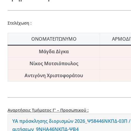
Στελέχωση :
ΟΝΟΜΑΤΕΠΏΝΥΜΟ
ΑΡΜΟΔΙ
Μάγδα Δίγκα
Νίκος Μοτσιόπουλος
Αντιγόνη Χριστοφοράτου
Αναρτήσεις Τμήματος Γ’ – Προσωπικού :
ΥΑ πρόσκλησης διορισμών 2026_Ψ58446ΝΚΠΔ-03Π /
αιτήσεων_9ΝΗΑ46ΝΚΠΔ-ΨΒ4