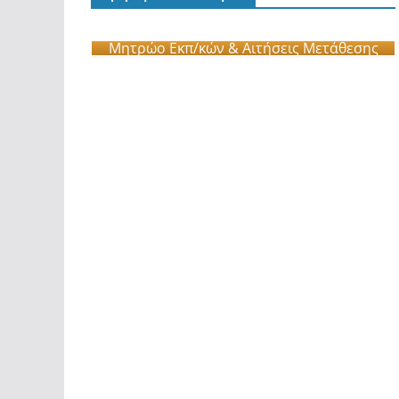
Μητρώο Εκπ/κών & Αιτήσεις Μετάθεσης