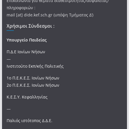
Επικοινωνία για θέματα διαθεσιμότητας/ασφάλειας/
πληροφοριών :
mail [at] dide.kef.sch.gr (υπόψη Τμήματος Δ’)
Χρήσιμοι Σύνδεσμοι :
Υπουργείο Παιδείας
Π.Δ.Ε Ιονίων Νήσων
—
Ινστιτούτο Εκπ/κής Πολιτικής
1ο Π.Ε.Κ.Ε.Σ. Ιονίων Νήσων
2ο Π.Ε.Κ.Ε.Σ. Ιονίων Νήσων
Κ.Ε.Σ.Υ. Κεφαλληνίας
—
Παλιός ιστότοπος Δ.Δ.Ε.