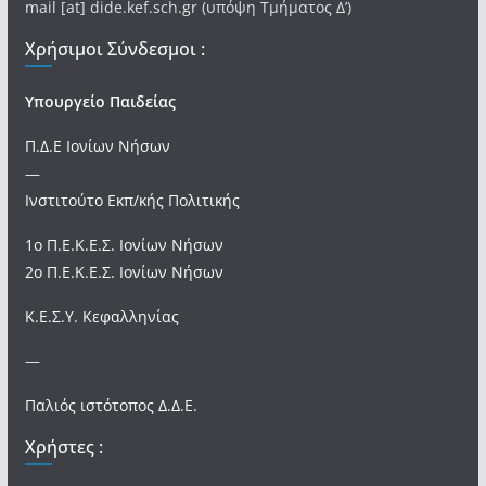
mail [at] dide.kef.sch.gr (υπόψη Τμήματος Δ’)
Χρήσιμοι Σύνδεσμοι :
Υπουργείο Παιδείας
Π.Δ.Ε Ιονίων Νήσων
—
Ινστιτούτο Εκπ/κής Πολιτικής
1ο Π.Ε.Κ.Ε.Σ. Ιονίων Νήσων
2ο Π.Ε.Κ.Ε.Σ. Ιονίων Νήσων
Κ.Ε.Σ.Υ. Κεφαλληνίας
—
Παλιός ιστότοπος Δ.Δ.Ε.
Χρήστες :