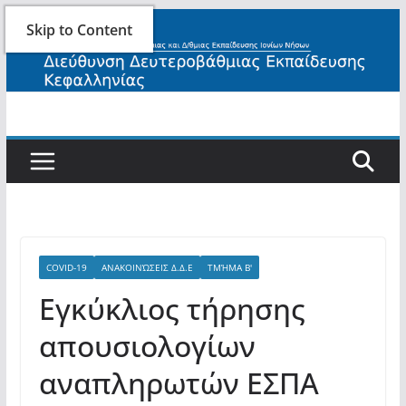
Skip
Skip to Content
to
content
COVID-19
ΑΝΑΚΟΙΝΏΣΕΙΣ Δ.Δ.Ε
ΤΜΉΜΑ Β'
Εγκύκλιος τήρησης
απουσιολογίων
αναπληρωτών ΕΣΠΑ