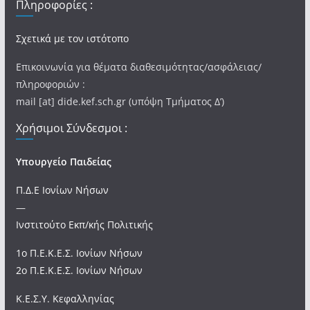
Πληροφορίες :
Σχετικά με τον ιστότοπο
Επικοινωνία για θέματα διαθεσιμότητας/ασφάλειας/
πληροφοριών :
mail [at] dide.kef.sch.gr (υπόψη Τμήματος Δ’)
Χρήσιμοι Σύνδεσμοι :
Υπουργείο Παιδείας
Π.Δ.Ε Ιονίων Νήσων
—
Ινστιτούτο Εκπ/κής Πολιτικής
1ο Π.Ε.Κ.Ε.Σ. Ιονίων Νήσων
2ο Π.Ε.Κ.Ε.Σ. Ιονίων Νήσων
Κ.Ε.Σ.Υ. Κεφαλληνίας