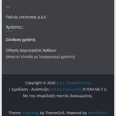
—
Παλιός ιστότοπος Δ.Δ.Ε.
Χρήστες :
Σύνδεση χρήστη
Οδηγός Δημιουργίας Άρθρων
(Απαιτεί είσοδο με λογαριασμό χρήστη)
Copyright © 2026
Δ.Δ.Ε. Κεφαλληνίας
.
| Σχεδίαση - Ανάπτυξη :
Ηλίας Σουλιώτης
(Υ.ΠΛΗ.ΝΕ.Τ.)|
Με την επιφύλαξη παντός δικαιώματος.
Theme:
ColorMag
by ThemeGrill. Powered by
WordPress
.