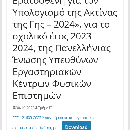
Ερατοσθένη για τον
Υπολογισμό της Ακτίνας
της Γης – 2024», για το
σχολικό έτος 2023-
2024, της Πανελλήνιας
Ένωσης Υπευθύνων
Εργαστηριακών
Κέντρων Φυσικών
Επιστημών
30/10/2023
Τμήμα Ε'
ΕΞΕ-121603-2023-Χρονική-επέκταση-έγκρισης-της-
Download
εκπαιδευτικής-δράσης-με-