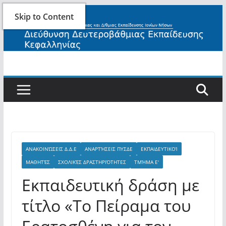
Skip
Skip to Content
to
content
ΑΝΑΚΟΙΝΏΣΕΙΣ Δ.Δ.Ε
ΑΝΑΡΤΉΣΕΙΣ ΠΥΣΔΕ
ΕΚΠΑΙΔΕΥΤΙΚΟΊ
ΜΑΘΗΤΈΣ
ΣΧΟΛΙΚΈΣ ΔΡΑΣΤΗΡΙΌΤΗΤΕΣ
ΤΜΉΜΑ Ε'
Εκπαιδευτική δράση με
τίτλο «Το Πείραμα του