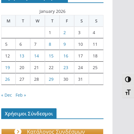
January 2026
M
T
W
T
F
S
S
1
2
3
4
5
6
7
8
9
10
11
12
13
14
15
16
17
18
19
20
21
22
23
24
25
26
27
28
29
30
31
Toggl
Toggl
« Dec
Feb »
Χρήσιμοι Σύνδεσμοι
Κατάλογος Συνδέσμων