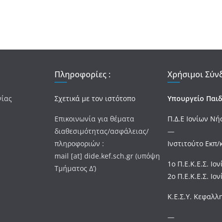
Πληροφορίες :
Χρήσιμοι Σύνδ
νίας
Σχετικά με τον ιστότοπο
Υπουργείο Παιδ
Επικοινωνία για θέματα
Π.Δ.Ε Ιονίων Ν
διαθεσιμότητας/ασφάλειας/
—
πληροφοριών :
Ινστιτούτο Εκπ/
mail [at] dide.kef.sch.gr (υπόψη
1ο Π.Ε.Κ.Ε.Σ. Ι
Τμήματος Δ’)
2ο Π.Ε.Κ.Ε.Σ. Ι
Κ.Ε.Σ.Υ. Κεφαλλ
—