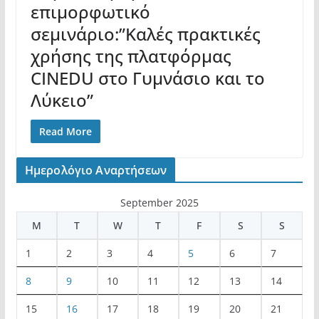
επιμορφωτικό
σεμινάριο:”Καλές πρακτικές
χρήσης της πλατφόρμας
CINEDU στο Γυμνάσιο και το
Λύκειο”
Read More
Ημερολόγιο Αναρτήσεων
September 2025
M
T
W
T
F
S
S
1
2
3
4
5
6
7
8
9
10
11
12
13
14
15
16
17
18
19
20
21