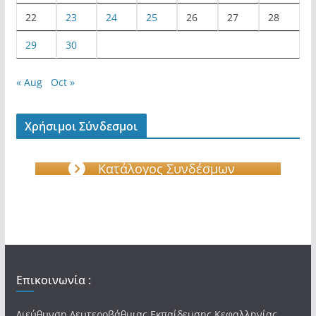
22
23
24
25
26
27
28
29
30
« Aug
Oct »
Χρήσιμοι Σύνδεσμοι
Κατάλογος Συνδέσμων
Επικοινωνία :
Διεύθυνση Δευτεροβάθμιας Εκπαίδευσης Κεφαλληνίας