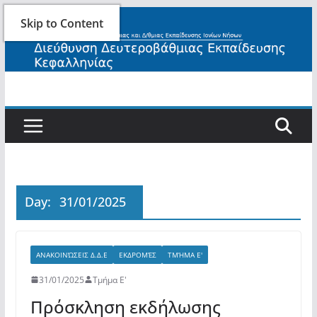
Skip
Skip to Content
to
content
Day:
31/01/2025
ΑΝΑΚΟΙΝΏΣΕΙΣ Δ.Δ.Ε
ΕΚΔΡΟΜΈΣ
ΤΜΉΜΑ Ε'
31/01/2025
Τμήμα Ε'
Πρόσκληση εκδήλωσης