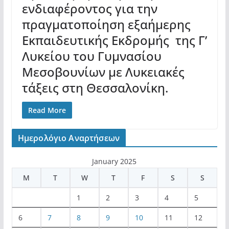
ενδιαφέροντος για την
πραγματοποίηση εξαήμερης
Εκπαιδευτικής Εκδρομής της Γ’
Λυκείου του Γυμνασίου
Μεσοβουνίων με Λυκειακές
τάξεις στη Θεσσαλονίκη.
Read More
Ημερολόγιο Αναρτήσεων
January 2025
M
T
W
T
F
S
S
1
2
3
4
5
6
7
8
9
10
11
12